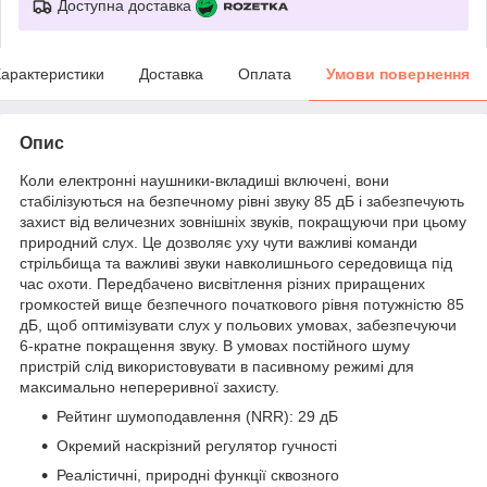
Доступна доставка
арактеристики
Доставка
Оплата
Умови повернення
Опис
Коли електронні наушники-вкладиші включені, вони
стабілізуються на безпечному рівні звуку 85 дБ і забезпечують
захист від величезних зовнішніх звуків, покращуючи при цьому
природний слух. Це дозволяє уху чути важливі команди
стрільбища та важливі звуки навколишнього середовища під
час охоти. Передбачено висвітлення різних приращених
громкостей вище безпечного початкового рівня потужністю 85
дБ, щоб оптимізувати слух у польових умовах, забезпечуючи
6-кратне покращення звуку. В умовах постійного шуму
пристрій слід використовувати в пасивному режимі для
максимально непереривної захисту.
Рейтинг шумоподавлення (NRR): 29 дБ
Окремий наскрізний регулятор гучності
Реалістичні, природні функції сквозного