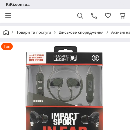
KiKi.com.ua
Товари та послуги
Військове спорядження
Активні н
Топ