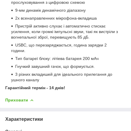
прослуховування з цифровою схемою
9-мм динамік динамічного діапазону
2x всенаправленних мікрофона-вкладиша
Пристрій активно слухає і автоматично стискає
усилення, коли громкі імпульсні звуки, такі як вистріли з
вогнепальної зброї, перевищують 85 дБ.
USBC, що перезаряджається, година зарядки 2
години.
Тип батареї блоку: літіева батарея 200 мАч
Гнучкий завушний гачок, що формується.
3 різних вкладишей для ідеального прилегання до
ушного каналу
Гарантійний термін - 14 днів!
Приховати
Характеристики