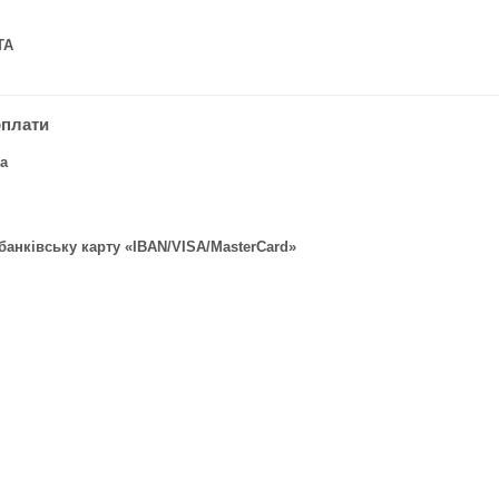
ТА
оплати
а
банківську карту «IBAN/VISA/MasterCard»