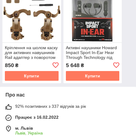
Кріплення на шолом каску
Активні наушники Howard
для активних навушників
Impact Sport In-Ear Hear
Rail адаптер з поворотом
Through Technology під
черепашка Coyote
Каску, Шолом!
850
5 648
₴
₴
Купити
Купити
Про нас
92% позитивних з 337 відгуків за рік
Працює з 16.02.2022
м. Львів
Львів, Україна