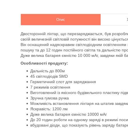
Опис
Двосторонній ліхтар, що перезаряджається, був розроб
своїй величезній світловій потужності він високо цінується
Він оснащений надяскравим світлодіодним освітленням з
пошуку та до 12 годин постійного світла та дальністю п
Дуже велика батарея ємністю 10 000 мАг, завдяки якій б
Особливості продукту:
Дальність до 800м
45 світлодіодів SMD
Герметичний слот для заряджання
7 режимів освітлення
Виготовлений із якісного будівельного пластику під
Зручна гумова ручка
Можливість встановлення ліхтаря на штатив завдя
Яскравість: 1200 лм
Дуже велика батарея ємністю 10000 мАг
До 20 годин роботи на одному заряді в режимі посик
вбудовані діоди, що показують рівень заряду батар