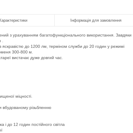
Характеристики
Інформація для замовлення
лений з урахуванням багатофункціонального використання. Завдяки
 .
 яскравістю до 1200 лм, терміном служби до 20 годин у режимі
роменя 300-800 м.
атареї вистачає дуже довгий час.
вищеної міцності.
ки вбудованому різьбленню
а і до 12 годин постійного світла
еї