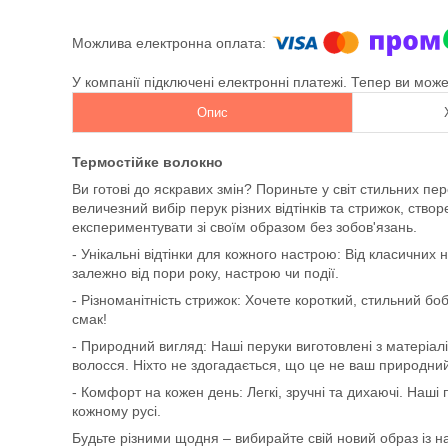
У компанії підключені електронні платежі. Тепер ви мож
Опис
Термостійке волокно
Ви готові до яскравих змін? Пориньте у світ стильних п
величезний вибір перук різних відтінків та стрижок, ств
експериментувати зі своїм образом без зобов'язань.
- Унікальні відтінки для кожного настрою: Від класичних н
залежно від пори року, настрою чи події.
- Різноманітність стрижок: Хочете короткий, стильний бо
смак!
- Природний вигляд: Наші перуки виготовлені з матеріал
волосся. Ніхто не здогадається, що це не ваш природни
- Комфорт на кожен день: Легкі, зручні та дихаючі. Наші
кожному русі.
Будьте різними щодня – вибирайте свій новий образ із на