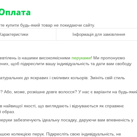
ете купити будь-який товар не покидаючи сайту.
Характеристики
Інформація для замовлення
еревтілень із нашими високоякісними
перуками
! Ми пропонуємо
орених, щоб підкреслити вашу індивідуальність та дати вам свободу
атуральних до яскравих і сміливих кольорів. Змініть свій стиль
б? Або, може, розкішне довге волосся? У нас є варіанти на будь-яки
ів найвищої якості, що виглядають і відчуваються як справжнє
й образ.
 перуки забезпечують ідеальну посадку, даруючи вам впевненість у
шою колекцією перук. Підкресліть свою індивідуальність, не