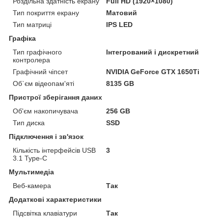
Роздільна здатність екрану
Full HD (1920×1080)
Тип покриття екрану
Матовий
Тип матриці
IPS LED
Графіка
Тип графічного
Інтегрований і дискретний
контролера
Графічний чіпсет
NVIDIA GeForce GTX 1650Ti
Об`єм відеопам'яті
8135 GB
Пристрої зберігання даних
Об'єм накопичувача
256 GB
Тип диска
SSD
Підключення і зв'язок
Кількість інтерфейсів USB
3
3.1 Type-C
Мультимедіа
Веб-камера
Так
Додаткові характеристики
Підсвітка клавіатури
Так