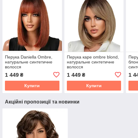
Перука Daniella Ombre,
Перука каре ombre blond,
Перу
натуральне синтетичне
натуральне синтетичне
блон
волосся
волосся
синт
1 449
1 449
1 4
₴
₴
Купити
Купити
Акційні пропозиції та новинки