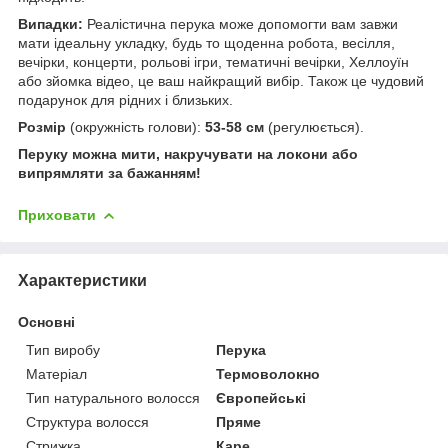
Випадки:
Реалістична перука може допомогти вам завжи
мати ідеальну укладку, будь то щоденна робота, весілля,
вечірки, концерти, рольові ігри, тематичні вечірки, Хеллоуїн
або зйомка відео, це ваш найкращий вибір. Також це чудовий
подарунок для рідних і близьких.
Розмір
(окружність голови):
53-58 см
(регулюється).
Перуку можна мити, накручувати на локони або
випрямляти за бажанням!
Приховати
Характеристики
Основні
Тип виробу
Перука
Матеріал
Термоволокно
Тип натурального волосся
Європейські
Структура волосся
Пряме
Стрижка
Каре