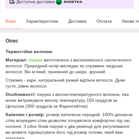
Доступна доставка
Опис
Характеристики
Доставка
Оплата
Умови п
Опис
Термостійке волокно
Матеріал:
перука
виготовлена з високоякісного синтетичного
волосся. Природний колір виглядає як справжнє людське
волосся. Він м’який, приємний до шкіри, зручний.
Стрижка - каре, натуральний рижий відтінок волосся. Дуже
густе, рівне волосся.
Особливості:
перука з високотемпературного волокна, яка
може витримувати високу температуру 150 градусів за
Цельсієм (300 градусів за Фаренгейтом)
Капелюх і розмір:
розмір капелюха середній. 100% дихаюча
сітка всередині сітки дозволяє почуватися комфортно під час
носіння. З обох боків перуки є два ремінця для регулювання,
ви можете підлаштувати його під розмір голови, який вам
підходить.