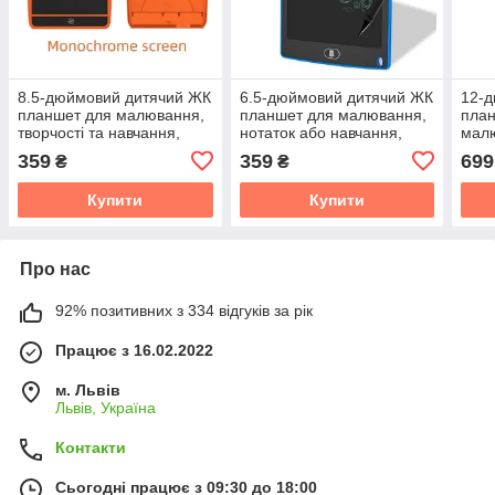
8.5-дюймовий дитячий ЖК
6.5-дюймовий дитячий ЖК
12-
планшет для малювання,
планшет для малювання,
план
творчості та навчання,
нотаток або навчання,
малю
оранжевий
синій
навч
359
359
699
₴
₴
Купити
Купити
Про нас
92% позитивних з 334 відгуків за рік
Працює з 16.02.2022
м. Львів
Львів, Україна
Контакти
Сьогодні працює з 09:30 до 18:00