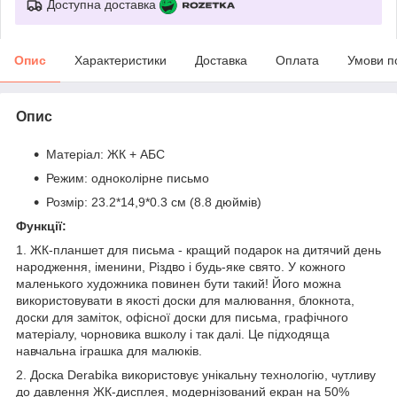
Доступна доставка
Опис
Характеристики
Доставка
Оплата
Умови п
Опис
Матеріал: ЖК + АБС
Режим: одноколірне письмо
Розмір: 23.2*14,9*0.3 см (8.8 дюймів)
Функції:
1. ЖК-планшет для письма - кращий подарок на дитячий день
народження, іменини, Різдво і будь-яке свято. У кожного
маленького художника повинен бути такий! Його можна
використовувати в якості доски для малювання, блокнота,
доски для заміток, офісної доски для письма, графічного
матеріалу, чорновика вшколу і так далі. Це підходяща
навчальна іграшка для малюків.
2. Доска Derabika використовує унікальну технологію, чутливу
до давлення ЖК-дисплея, модернізований екран на 50%