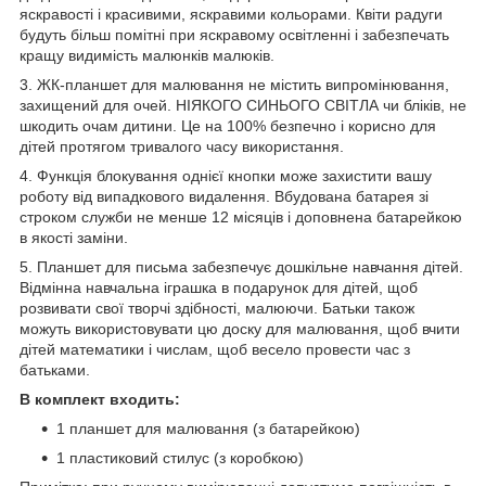
яскравості і красивими, яскравими кольорами. Квіти радуги
будуть більш помітні при яскравому освітленні і забезпечать
кращу видимість малюнків малюків.
3. ЖК-планшет для малювання не містить випромінювання,
захищений для очей. НІЯКОГО СИНЬОГО СВІТЛА чи бліків, не
шкодить очам дитини. Це на 100% безпечно і корисно для
дітей протягом тривалого часу використання.
4. Функція блокування однієї кнопки може захистити вашу
роботу від випадкового видалення. Вбудована батарея зі
строком служби не менше 12 місяців і доповнена батарейкою
в якості заміни.
5. Планшет для письма забезпечує дошкільне навчання дітей.
Відмінна навчальна іграшка в подарунок для дітей, щоб
розвивати свої творчі здібності, малюючи. Батьки також
можуть використовувати цю доску для малювання, щоб вчити
дітей математики і числам, щоб весело провести час з
батьками.
В комплект входить:
1 планшет для малювання (з батарейкою)
1 пластиковий стилус (з коробкою)