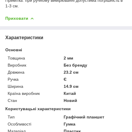
Примітка: при ручному вимірюванні допустима погрішність в
1-3 см.
Приховати
Характеристики
Основні
Товщина
2 мм
Виробник
Без бренду
Довжина
23.2 см
Ручка
Є
Ширина
14.9 см
Країна виробник
Китай
Стан
Новий
Користувацькi характеристики
Тип
Графічний планшет
Особливості
Гумка
Матеріал
Пластик