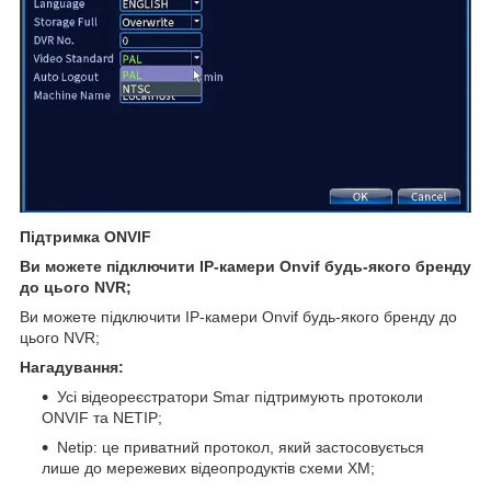
Підтримка ONVIF
Ви можете підключити IP-камери Onvif будь-якого бренду
до цього NVR;
Ви можете підключити IP-камери Onvif будь-якого бренду до
цього NVR;
Нагадування:
Усі відеореєстратори Smar підтримують протоколи
ONVIF та NETIP;
Netip: це приватний протокол, який застосовується
лише до мережевих відеопродуктів схеми XM;