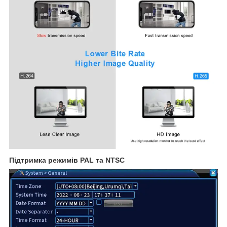
Підтримка режимів PAL та NTSC