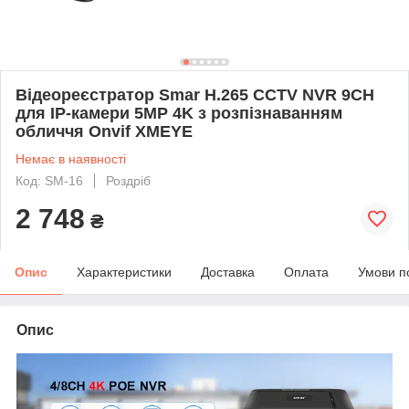
Відеореєстратор Smar H.265 CCTV NVR 9CH
для IP-камери 5MP 4K з розпізнаванням
обличчя Onvif XMEYE
Немає в наявності
Код: SM-16
Роздріб
2 748
₴
Опис
Характеристики
Доставка
Оплата
Умови п
Опис