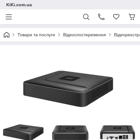
KiKi.com.ua
Товари та послуги
Відеоспостереження
Відеореєстр