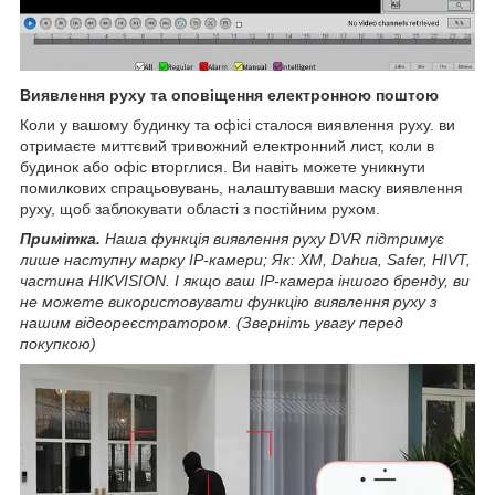
Виявлення руху та оповіщення електронною поштою
Коли у вашому будинку та офісі сталося виявлення руху. ви
отримаєте миттєвий тривожний електронний лист, коли в
будинок або офіс вторглися. Ви навіть можете уникнути
помилкових спрацьовувань, налаштувавши маску виявлення
руху, щоб заблокувати області з постійним рухом.
Примітка.
Наша функція виявлення руху DVR підтримує
лише наступну марку IP-камери; Як: XM, Dahua, Safer, HIVT,
частина HIKVISION. І якщо ваш IP-камера іншого бренду, ви
не можете використовувати функцію виявлення руху з
нашим відеореєстратором. (Зверніть увагу перед
покупкою)