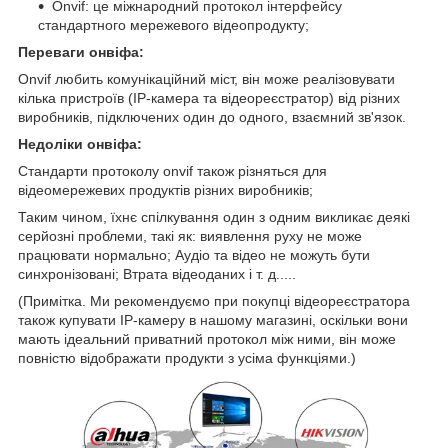
Onvif: це міжнародний протокол інтерфейсу
стандартного мережевого відеопродукту;
Переваги онвіфа:
Onvif любить комунікаційний міст, він може реалізовувати
кілька пристроїв (IP-камера та відеореєстратор) від різних
виробників, підключених один до одного, взаємний зв'язок.
Недоліки онвіфа:
Стандарти протоколу onvif також різняться для
відеомережевих продуктів різних виробників;
Таким чином, їхнє спілкування один з одним викликає деякі
серйозні проблеми, такі як: виявлення руху не може
працювати нормально; Аудіо та відео не можуть бути
синхронізовані; Втрата відеоданих і т. д.....
(Примітка. Ми рекомендуємо при покупці відеореєстратора
також купувати IP-камеру в нашому магазині, оскільки вони
мають ідеальний приватний протокол між ними, він може
повністю відображати продукти з усіма функціями.)