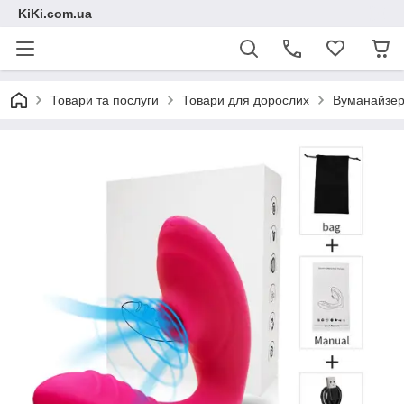
KiKi.com.ua
Товари та послуги
Товари для дорослих
Вуманайзер 