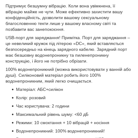
Підтримує безшумну вібрацію. Коли вона увімкнена, її
вібрацію майже не чути. Може ефективно захистити вашу
конфіденційність, дозволити вашому сексуальному
благословенню текти лише у вашому власному світі та
позбавити вас занепокоєння.
USB-порт для заряджання! Примітка. Порт для заряджання –
це невеликий кружок під літерою «DC», який вставляється
безпосередньо на кінець зарядного кабелю. Зарядний порт
має безшовну водонепроникну та пиленепроникну
конструкцію, і його не потрібно обрізати.
100% водонепроникний (можна використовувати у ванній або
душі). Силіконовий матеріал робить його 100%
водонепроникним, який легко очищається.
Матеріал: АБС+силікон
Колір: розовий
Час користувача: 2 години
Максимальний рівень шуму: <60 дБ
Режими: 10 смоктання + 10 вібрацій + носіння
Водонепроникний: 100% водонепроникний!