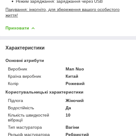
Режим заряджання: заряджання через USB
Пакування: інкогніто, для збереження вашого особистого
життя!
Приховати
Характеристики
Основні атрибути
Виробник
Man Nuo
Країна виробник
Китай
Колір
Рожевий
Користувальницькі характеристики
Підлога
Жіночий
Водостійкість
Да
Кількість швидкостей
10
вібрації
Тип мастуратора
Вагіни
Рельєф мастуратора
Ребристий