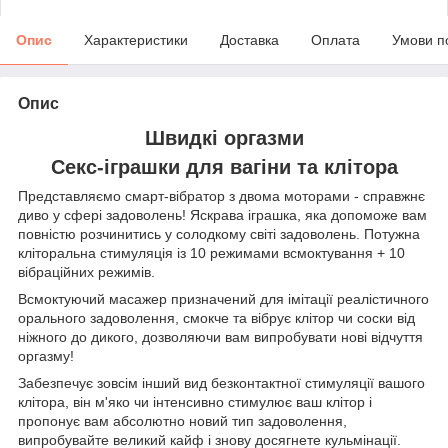
Опис
Характеристики
Доставка
Оплата
Умови п
Опис
Швидкі оргазми
Секс-іграшки для вагіни та клітора
Представляємо смарт-вібратор з двома моторами - справжнє
диво у сфері задоволень! Яскрава іграшка, яка допоможе вам
повністю розчинитись у солодкому світі задоволень. Потужна
кліторальна стимуляція із 10 режимами всмоктування + 10
вібраційних режимів.
Всмоктуючий масажер призначений для імітації реалістичного
орального задоволення, смокче та вібрує клітор чи соски від
ніжного до дикого, дозволяючи вам випробувати нові відчуття
оргазму!
Забезпечує зовсім інший вид безконтактної стимуляції вашого
клітора, він м'яко чи інтенсивно стимулює ваш клітор і
пропонує вам абсолютно новий тип задоволення,
випробувайте великий кайф і знову досягнете кульмінації.