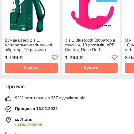
Вуманайзер 2 в 1.
3 в 1 Bluetooth Вібратор в
Міні
Кліторально-вагінальний
трусики, 10 режимів, APP
10 р
вібратор, 10 режимів
Control, Rose Red
red
1 199
1 290
275
₴
₴
Купити
Купити
Про нас
92% позитивних з 337 відгуків за рік
Працює з 16.02.2022
м. Львів
Львів, Україна