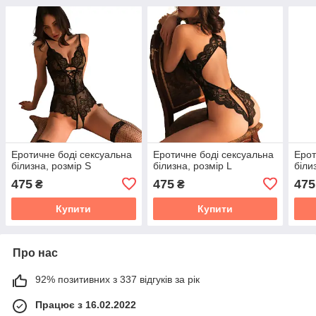
Еротичне боді сексуальна
Еротичне боді сексуальна
Ерот
білизна, розмір S
білизна, розмір L
біли
475
475
475
₴
₴
Купити
Купити
Про нас
92% позитивних з 337 відгуків за рік
Працює з 16.02.2022