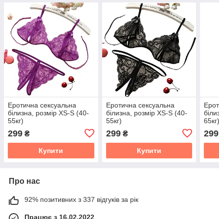
Еротична сексуальна
Еротична сексуальна
Ерот
білизна, розмір XS-S (40-
білизна, розмір XS-S (40-
біли
55кг)
55кг)
65кг
299
299
299
₴
₴
Купити
Купити
Про нас
92% позитивних з 337 відгуків за рік
Працює з 16.02.2022