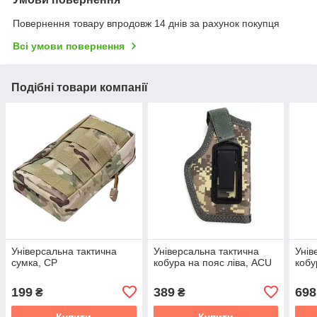
Повернення товару впродовж 14 днів за рахунок покупця
Всі умови повернення
Подібні товари компанії
Універсальна тактична
Універсальна тактична
Унів
сумка, CP
кобура на пояс ліва, ACU
кобу
199
389
698
₴
₴
Купити
Купити