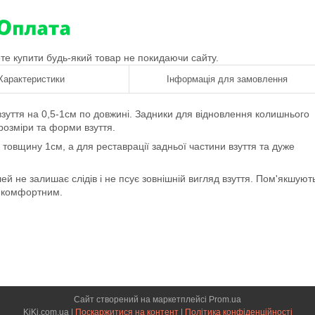
ете купити будь-який товар не покидаючи сайту.
Характеристики
Інформація для замовлення
взуття на 0,5-1см по довжині. Задники для відновлення колишнього
 розміри та форми взуття.
товщину 1см, а для реставрації задньої частини взуття та дуже
лей не залишає слідів і не псує зовнішній вигляд взуття. Пом'якшуют
ш комфортним.
Сайт створений на маркетплейсі
Prom.ua
KiKi.com.ua |
Поскаржитися на контент
|
Політика конфіденційності