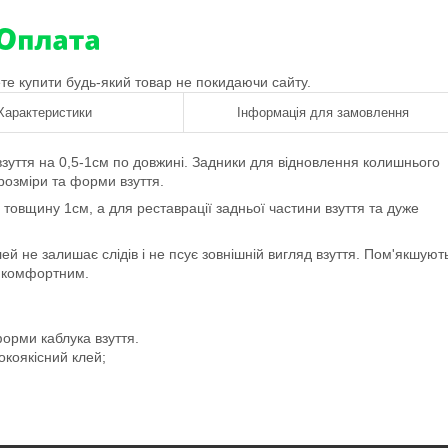
ете купити будь-який товар не покидаючи сайту.
Характеристики
Інформація для замовлення
взуття на 0,5-1см по довжині. Задники для відновлення колишнього
 розміри та форми взуття.
товщину 1см, а для реставрації задньої частини взуття та дуже
лей не залишає слідів і не псує зовнішній вигляд взуття. Пом'якшуют
ш комфортним.
форми каблука взуття.
окоякісний клей;