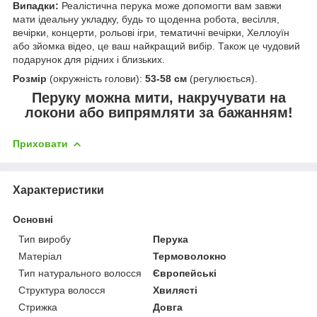
Випадки:
Реалістична перука може допомогти вам завжи
мати ідеальну укладку, будь то щоденна робота, весілля,
вечірки, концерти, рольові ігри, тематичні вечірки, Хеллоуїн
або зйомка відео, це ваш найкращий вибір. Також це чудовий
подарунок для рідних і близьких.
Розмір
(окружність голови):
53-58 см
(регулюється).
Перуку можна мити, накручувати на
локони або випрямляти за бажанням!
Приховати
Характеристики
Основні
Тип виробу
Перука
Матеріал
Термоволокно
Тип натурального волосся
Європейські
Структура волосся
Хвилясті
Стрижка
Довга