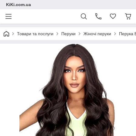
KiKi.com.ua
Товари та послуги
Перуки
Жіночі перуки
Перука 