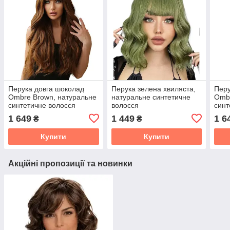
Перука довга шоколад
Перука зелена хвиляста,
Перу
Ombre Brown, натуральне
натуральне синтетичне
Ombr
синтетичне волосся
волосся
синт
1 649
1 449
1 6
₴
₴
Купити
Купити
Акційні пропозиції та новинки