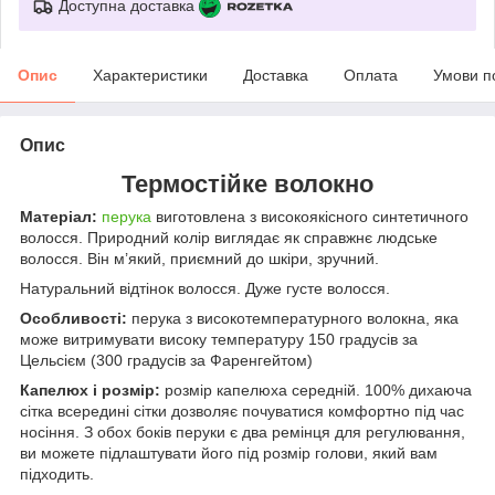
Доступна доставка
Опис
Характеристики
Доставка
Оплата
Умови п
Опис
Термостійке волокно
Матеріал:
перука
виготовлена з високоякісного синтетичного
волосся. Природний колір виглядає як справжнє людське
волосся. Він м’який, приємний до шкіри, зручний.
Натуральний відтінок волосся. Дуже густе волосся.
Особливості:
перука з високотемпературного волокна, яка
може витримувати високу температуру 150 градусів за
Цельсієм (300 градусів за Фаренгейтом)
Капелюх і розмір:
розмір капелюха середній. 100% дихаюча
сітка всередині сітки дозволяє почуватися комфортно під час
носіння. З обох боків перуки є два ремінця для регулювання,
ви можете підлаштувати його під розмір голови, який вам
підходить.