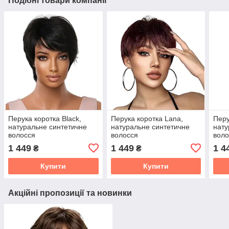
Подібні товари компанії
Перука коротка Black,
Перука коротка Lana,
Перу
натуральне синтетичне
натуральне синтетичне
нату
волосся
волосся
воло
1 449
1 449
1 4
₴
₴
Купити
Купити
Акційні пропозиції та новинки