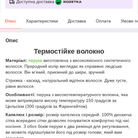
Доступна доставка
Опис
Характеристики
Доставка
Оплата
Умови п
Опис
Термостійке волокно
Матеріал:
перука
виготовлена з високоякісного синтетичного
волосся. Природний колір виглядає як справжнє людське
волосся. Він м’який, приємний до шкіри, зручний.
Стрижка - каскад, натуральний відтінок волосся. Дуже густе,
рівне волосся.
Особливості:
перука з високотемпературного волокна, яка
може витримувати високу температуру 150 градусів за
Цельсієм (300 градусів за Фаренгейтом)
Капелюх і розмір:
розмір капелюха середній. 100% дихаюча
сітка всередині сітки дозволяє почуватися комфортно під час
носіння. З обох боків перуки є два ремінця для регулювання,
ви можете підлаштувати його під розмір голови, який вам
підходить.