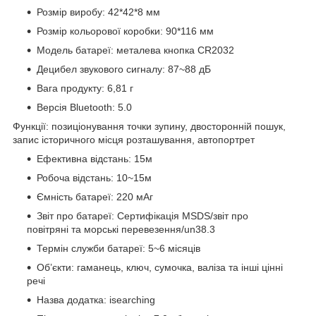
Розмір виробу: 42*42*8 мм
Розмір кольорової коробки: 90*116 мм
Модель батареї: металева кнопка CR2032
Децибел звукового сигналу: 87~88 дБ
Вага продукту: 6,81 г
Версія Bluetooth: 5.0
Функції: позиціонування точки зупину, двосторонній пошук,
запис історичного місця розташування, автопортрет
Ефективна відстань: 15м
Робоча відстань: 10~15м
Ємність батареї: 220 мАг
Звіт про батареї: Сертифікація MSDS/звіт про
повітряні та морські перевезення/un38.3
Термін служби батареї: 5~6 місяців
Об’єкти: гаманець, ключ, сумочка, валіза та інші цінні
речі
Назва додатка: isearching