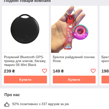
Подібні товари компанії
Розумний Bluetooth GPS-
Брелок райдужний пончик
Брел
трекер для ключів, багажу,
Rose
крил
тварин 06 Mini Black
239
149
198
₴
₴
Купити
Купити
Про нас
92% позитивних з 337 відгуків за рік