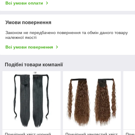
Всі умови оплати
Умови повернення
Законом не передбачено повернення та обмін даного товару
належної якості
Всі умови повернення
Подібні товари компанії
Причіпний хвіст чорний
Причіпний хвилястий хвіст
Прич