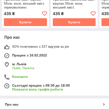
55см, коси, кінський хвіст,
каштан 55см, коси,
55см
термоволокно
кінський хвіст,
тер
термоволокно
435
435
435
₴
₴
Купити
Купити
Про нас
92% позитивних з 337 відгуків за рік
Працює з 16.02.2022
м. Львів
Львів, Україна
Контакти
Сьогодні працює з 09:30 до 18:00
Показати весь графік роботи
Про нас