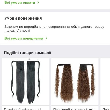
Всі умови оплати
Умови повернення
Законом не передбачено повернення та обмін даного товару
належної якості
Всі умови повернення
Подібні товари компанії
Причіпний хвіст чорний
Причіпний хвилястий хвіст
Прич