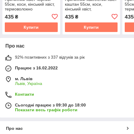
55см, коси, кінський хвіст,
каштан 55см, коси,
55см
термоволокно
кінський хвіст,
тер
термоволокно
435
435
435
₴
₴
Купити
Купити
Про нас
92% позитивних з 337 відгуків за рік
Працює з 16.02.2022
м. Львів
Львів, Україна
Контакти
Сьогодні працює з 09:30 до 18:00
Показати весь графік роботи
Про нас