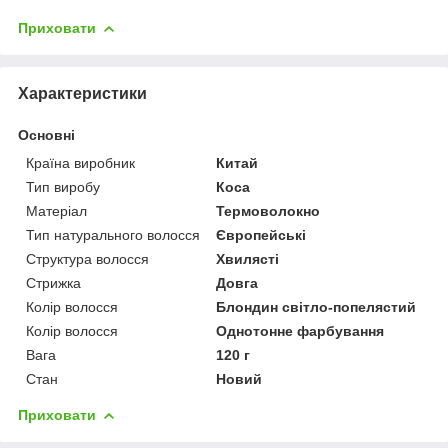
Приховати
Характеристики
Основні
Країна виробник
Китай
Тип виробу
Коса
Матеріал
Термоволокно
Тип натурального волосся
Європейські
Структура волосся
Хвилясті
Стрижка
Довга
Колір волосся
Блондин світло-попелястий
Колір волосся
Однотонне фарбування
Вага
120 г
Стан
Новий
Приховати