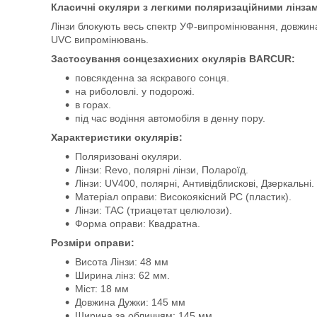
Класичні окуляри з легкими поляризаційними лінзам
Лінзи блокують весь спектр УФ-випромінювання, довжина 
UVC випромінювань.
Застосування сонцезахисних окулярів BARCUR:
повсякденна за яскравого сонця.
на риболовлі. у подорожі.
в горах.
під час водіння автомобіля в денну пору.
Характеристики окулярів:
Поляризовані окуляри.
Лінзи: Revo, полярні лінзи, Полароїд.
Лінзи: UV400, полярні, Антивідблискові, Дзеркальні.
Матеріал оправи: Високоякісний PC (пластик).
Лінзи: TAC (триацетат целюлози).
Форма оправи: Квадратна.
Розміри оправи:
Висота Лінзи: 48 мм
Ширина лінз: 62 мм.
Міст: 18 мм
Довжина Дужки: 145 мм
Ширина за обличчям: 145 мм.