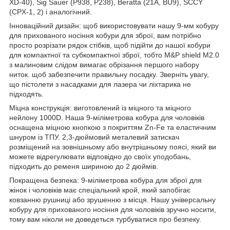
XD-40), Sig Sauer (P938, P238), Beratta (21A, BU9), SCCY
(CPX-1, 2) і аналогічний.
Інноваційний дизайн: щоб використовувати нашу 9-мм кобуру
для прихованого носіння кобури для зброї, вам потрібно
просто розрізати рядок стібків, щоб підійти до нашої кобури
для компактної та субкомпактної зброї, тобто M&P shield M2.0
з малиновим слідом вимагає обрізання першого набору
ниток. щоб забезпечити правильну посадку. Зверніть увагу,
що пістолети з насадками для лазера чи ліхтарика не
підходять.
Міцна конструкція: виготовлений із міцного та міцного
нейлону 1000D. Наша 9-міліметрова кобура для чоловіків
оснащена міцною кнопкою з покриттям Zn-Fe та еластичним
шнуром із ТПУ. 2,3-дюймовий металевий затискач
розміщений на зовнішньому або внутрішньому поясі, який ви
можете відрегулювати відповідно до своїх уподобань,
підходить до ременя шириною до 2 дюймів.
Покращена безпека: 9-міліметрова кобура для зброї для
жінок і чоловіків має спеціальний крой, який запобігає
ковзанню рушниці або зрушенню з місця. Нашу універсальну
кобуру для прихованого носіння для чоловіків зручно носити,
тому вам ніколи не доведеться турбуватися про безпеку.