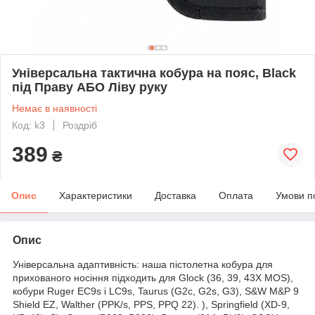
Універсальна тактична кобура на пояс, Black
під Праву АБО Ліву руку
Немає в наявності
Код: k3
Роздріб
389
₴
Опис
Характеристики
Доставка
Оплата
Умови п
Опис
Універсальна адаптивність: наша пістолетна кобура для
прихованого носіння підходить для Glock (36, 39, 43X MOS),
кобури Ruger EC9s і LC9s, Taurus (G2c, G2s, G3), S&W M&P 9
Shield EZ, Walther (PPK/s, PPS, PPQ 22). ), Springfield (XD-9,