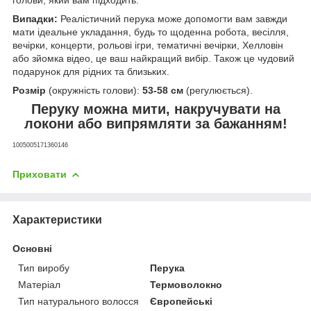
Випадки:
Реалістичний перука може допомогти вам завжди
мати ідеальне укладання, будь то щоденна робота, весілля,
вечірки, концерти, рольові ігри, тематичні вечірки, Хелловін
або зйомка відео, це ваш найкращий вибір. Також це чудовий
подарунок для рідних та близьких.
Розмір
(окружність голови):
53-58 см
(регулюється).
Перуку можна мити, накручувати на
локони або випрямляти за бажанням!
1005005171360146
Приховати
Характеристики
Основні
Тип виробу
Перука
Матеріал
Термоволокно
Тип натурального волосся
Європейські