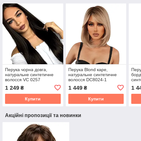
Перука чорна довга,
Перука Blond каре,
Перу
натуральне синтетичне
натуральне синтетичне
борд
волосся VC 0257
волосся DC8024-1
синт
1 249
1 449
1 4
₴
₴
Купити
Купити
Акційні пропозиції та новинки