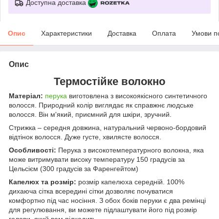
Доступна доставка
Опис
Характеристики
Доставка
Оплата
Умови п
Опис
Термостійке волокно
Матеріал:
перука
виготовлена з високоякісного синтетичного
волосся. Природний колір виглядає як справжнє людське
волосся. Він м'який, приємний для шкіри, зручний.
Стрижка – середня довжина, натуральний червоно-бордовий
відтінок волосся. Дуже густе, хвилясте волосся.
Особливості:
Перука з високотемпературного волокна, яка
може витримувати високу температуру 150 градусів за
Цельсієм (300 градусів за Фаренгейтом)
Капелюх та розмір:
розмір капелюха середній. 100%
дихаюча сітка всередині сітки дозволяє почуватися
комфортно під час носіння. З обох боків перуки є два ремінці
для регулювання, ви можете підлаштувати його під розмір
голови, який вам підходить.