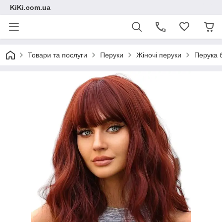
KiKi.com.ua
Товари та послуги
Перуки
Жіночі перуки
Перука б