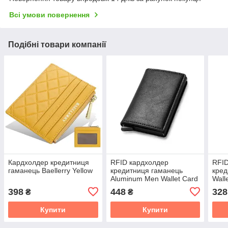
Всі умови повернення
Подібні товари компанії
Кардхолдер кредитниця
RFID кардхолдер
RFID
гаманець Baellerry Yellow
кредитниця гаманець
кред
Aluminum Men Wallet Card
Wall
Black
398
448
328
₴
₴
Купити
Купити