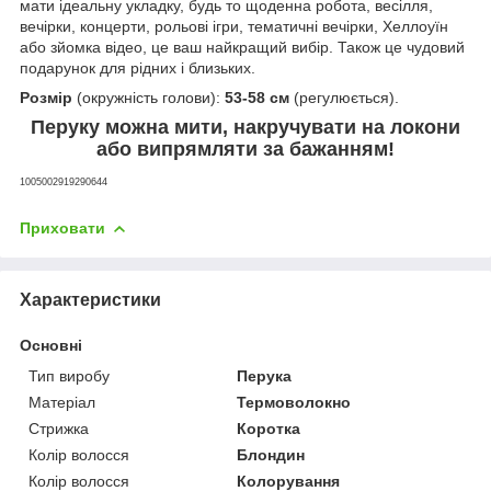
мати ідеальну укладку, будь то щоденна робота, весілля,
вечірки, концерти, рольові ігри, тематичні вечірки, Хеллоуїн
або зйомка відео, це ваш найкращий вибір. Також це чудовий
подарунок для рідних і близьких.
Розмір
(окружність голови):
53-58 см
(регулюється).
Перуку можна мити, накручувати на локони
або випрямляти за бажанням!
1005002919290644
Приховати
Характеристики
Основні
Тип виробу
Перука
Матеріал
Термоволокно
Стрижка
Коротка
Колір волосся
Блондин
Колір волосся
Колорування