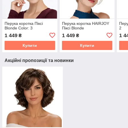
Перука коротка Піксі
Перука коротка HAIRJOY
Перу
Blonde Color: 3
Піксі Blonde
2
1 449
1 449
1 4
₴
₴
Купити
Купити
Акційні пропозиції та новинки