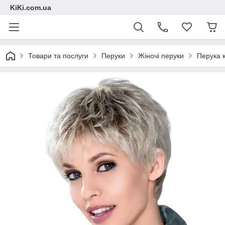
KiKi.com.ua
Товари та послуги
Перуки
Жіночі перуки
Перука к