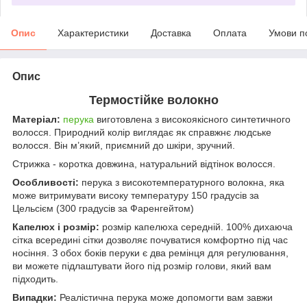
Опис
Характеристики
Доставка
Оплата
Умови п
Опис
Термостійке волокно
Матеріал:
перука
виготовлена з високоякісного синтетичного
волосся. Природний колір виглядає як справжнє людське
волосся. Він м’який, приємний до шкіри, зручний.
Стрижка - коротка довжина, натуральний відтінок волосся.
Особливості:
перука з високотемпературного волокна, яка
може витримувати високу температуру 150 градусів за
Цельсієм (300 градусів за Фаренгейтом)
Капелюх і розмір:
розмір капелюха середній. 100% дихаюча
сітка всередині сітки дозволяє почуватися комфортно під час
носіння. З обох боків перуки є два ремінця для регулювання,
ви можете підлаштувати його під розмір голови, який вам
підходить.
Випадки:
Реалістична перука може допомогти вам завжи