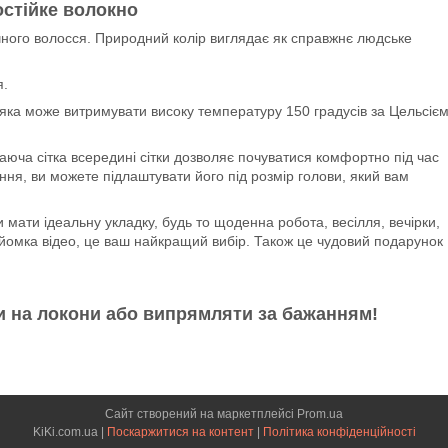
стійке волокно
чного волосся. Природний колір виглядає як справжнє людське
я.
яка може витримувати високу температуру 150 градусів за Цельсіє
юча сітка всередині сітки дозволяє почуватися комфортно під час
ння, ви можете підлаштувати його під розмір голови, який вам
мати ідеальну укладку, будь то щоденна робота, весілля, вечірки,
 зйомка відео, це ваш найкращий вибір. Також це чудовий подарунок
и на локони або випрямляти за бажанням!
Сайт створений на маркетплейсі
Prom.ua
KiKi.com.ua |
Поскаржитися на контент
|
Політика конфіденційності