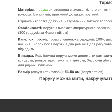
Термо
Матеріал:
перука
виготовлена з високоякісного синтети
волосся. Він м’який, приємний до шкіри, зручний.
Стрижка - коротка довжина, натуральний відтінок волосс
Особливості:
перука з високотемпературного волокна, 
(300 градусів за Фаренгейтом)
Капелюх і розмір:
розмір капелюха середній. 100% диха
носіння. З обох боків перуки є два ремінця для регулюва
підходить.
Випадки:
Реалістична перука може допомогти вам завжи 
концерти, рольові ігри, тематичні вечірки, Хеллоуїн або
для рідних і близьких.
Розмір
(окружність голови):
53-58 см
(регулюється).
Перуку можна мити, накручуват