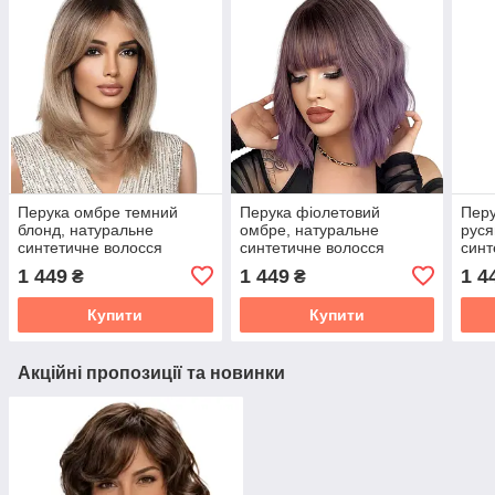
Перука омбре темний
Перука фіолетовий
Перу
блонд, натуральне
омбре, натуральне
руся
синтетичне волосся
синтетичне волосся
синт
1 449
1 449
1 4
₴
₴
Купити
Купити
Акційні пропозиції та новинки