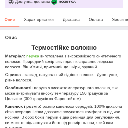
Доступна доставка
Опис
Характеристики
Доставка
Оплата
Умови п
Опис
Термостійке волокно
Матеріал:
перука
виготовлена з високоякісного синтетичного
волосся. Природний колір виглядає як справжнє людське
волосся. Він м’який, приємний до шкіри, зручний.
Стрижка - каскад, натуральний відтінок волосся. Дуже густе,
рівне волосся.
Особливості:
перука з високотемпературного волокна, яка
може витримувати високу температуру 150 градусів за
Цельсієм (300 градусів за Фаренгейтом)
Капелюх і розмір:
розмір капелюха середній. 100% дихаюча
сітка всередині сітки дозволяє почуватися комфортно під час
носіння. З обох боків перуки є два ремінця для регулювання,
ви можете підлаштувати його під розмір голови, який вам
підходить.