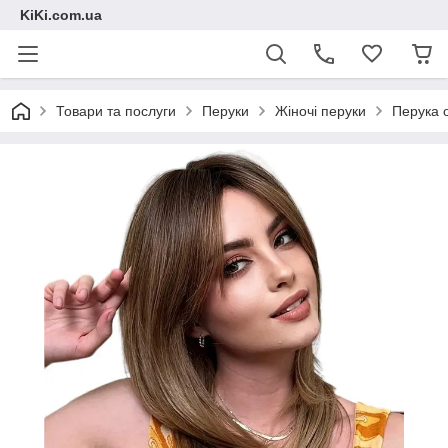
KiKi.com.ua
Товари та послуги
Перуки
Жіночі перуки
Перука 