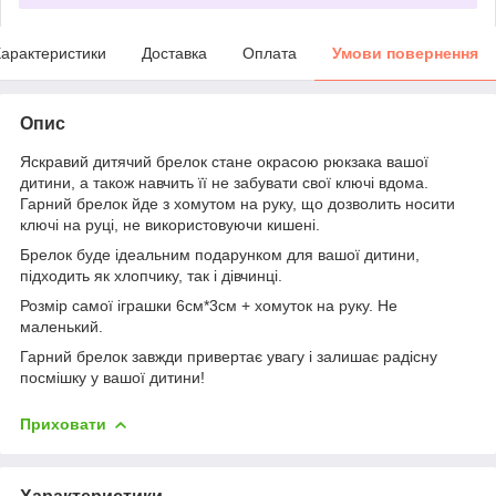
арактеристики
Доставка
Оплата
Умови повернення
Опис
Яскравий дитячий брелок стане окрасою рюкзака вашої
дитини, а також навчить її не забувати свої ключі вдома.
Гарний брелок йде з хомутом на руку, що дозволить носити
ключі на руці, не використовуючи кишені.
Брелок буде ідеальним подарунком для вашої дитини,
підходить як хлопчику, так і дівчинці.
Розмір самої іграшки 6см*3см + хомуток на руку. Не
маленький.
Гарний брелок завжди привертає увагу і залишає радісну
посмішку у вашої дитини!
Приховати