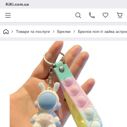
KiKi.com.ua
Товари та послуги
Брелки
Брелок поп-іт зайка астр