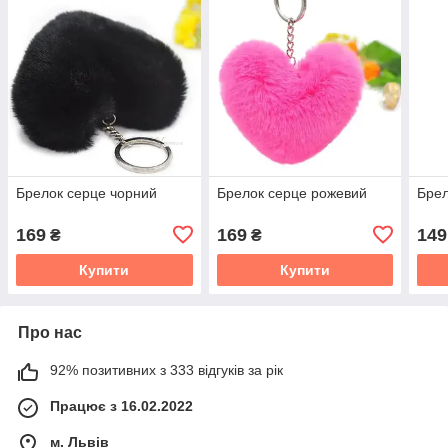
Брелок серце чорний
Брелок серце рожевий
Брел
169
169
149
₴
₴
Купити
Купити
Про нас
92% позитивних з 333 відгуків за рік
Працює з 16.02.2022
м. Львів