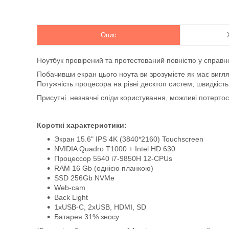
Опис
Ноутбук провірений та протестований повністю у справн
Побачивши екран цього ноута ви зрозумієте як має вигл
Потужність процесора на рівні десктоп систем, швидкіст
Присутні незначні сліди користування, можливі потертост
Короткі характеристики:
Экран 15.6" IPS 4K (3840*2160) Touchscreen
NVIDIA Quadro T1000 + Intel HD 630
Процессор 5540 i7-9850H 12-CPUs
RAM 16 Gb (однією планкою)
SSD 256Gb NVMe
Web-cam
Back Light
1xUSB-C, 2xUSB, HDMI, SD
Батарея 31% зносу