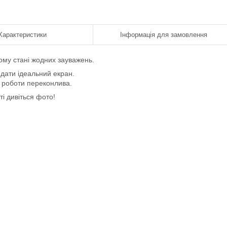
Характеристики
Інформація для замовлення
ому стані жодних зауважень.
ядати ідеальний екран.
ь роботи переконлива.
і дивіться фото!