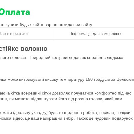
ете купити будь-який товар не покидаючи сайту.
Характеристики
Інформація для замовлення
стійке волокно
чного волосся. Природний колір виглядає як справжнє людське
.
яка може витримувати високу температуру 150 градусів за Цельсіє
юча сітка всередині сітки дозволяє почуватися комфортно під час
ння, ви можете підлаштувати його під розмір голови, який вам
мати ідеальну укладку, будь то щоденна робота, весілля, вечірки,
 зйомка відео, це ваш найкращий вибір. Також це чудовий подарунок