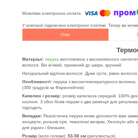
У компанії підключені електронні платежі. Тепер ви мож
Опис
Термо
Матеріал:
перука
виготовлена з високоякісного синтети
волосся. Він м’який, приємний до шкіри, зручний.
Натуральний відтінок волосся. Дуже густе, рівне волосся
Особливості:
перука з високотемпературного волокна, 
(300 градусів за Фаренгейтом)
Капелюх і розмір:
розмір капелюха середній. 100% диха
носіння. З обох боків перуки є два ремінця для регулюва
підходить.
Випадки:
Реалістична перука може допомогти вам завжи 
концерти, рольові ігри, тематичні вечірки, Хеллоуїн або
для рідних і близьких.
Розмір
(коло голови):
53-58 см
(регулюється).