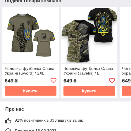
Подібні товари компанії
Чоловіча футболка Слава
Чоловіча футболка Слава
Чоло
Україні (Sword) / 2XL
Україні (Javelin) / L
Укра
649
649
649
₴
₴
Купити
Купити
Про нас
92% позитивних з 333 відгуків за рік
Працює з 16.02.2022