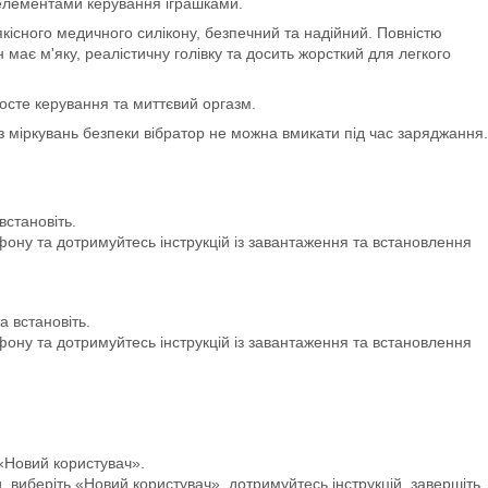
 елементами керування іграшками.
кісного медичного силікону, безпечний та надійний. Повністю
н має м'яку, реалістичну голівку та досить жорсткий для легкого
осте керування та миттєвий оргазм.
з міркувань безпеки вібратор не можна вмикати під час заряджання.
встановіть.
ону та дотримуйтесь інструкцій із завантаження та встановлення
а встановіть.
ону та дотримуйтесь інструкцій із завантаження та встановлення
 «Новий користувач».
 виберіть «Новий користувач», дотримуйтесь інструкцій, завершіть