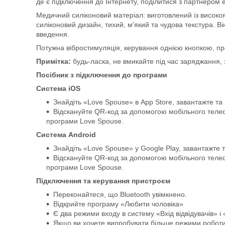
де є підключення до Інтернету, поділитися з партнером
Медичний силіконовий матеріал: виготовлений із високоя
силіконовий дизайн, тихий, м'який та чудова текстура. Ві
введення.
Потужна вібростимуляція, керування однією кнопкою, пр
Примітка:
будь-ласка, не вмикайте під час заряджання, 
Посібник з підключення до програми
Система iOS
Знайдіть «Love Spouse» в App Store, завантажте та 
Відскануйте QR-код за допомогою мобільного телеф
програми Love Spouse.
Система Android
Знайдіть «Love Spouse» у Google Play, завантажте т
Відскануйте QR-код за допомогою мобільного телеф
програми Love Spouse.
Підключення та керування пристроєм
Переконайтеся, що Bluetooth увімкнено.
Відкрийте програму «Любити чоловіка»
Є два режими входу в систему «Вхід відвідувачів» і
Якщо ви хочете випробувати більше режими роботи,