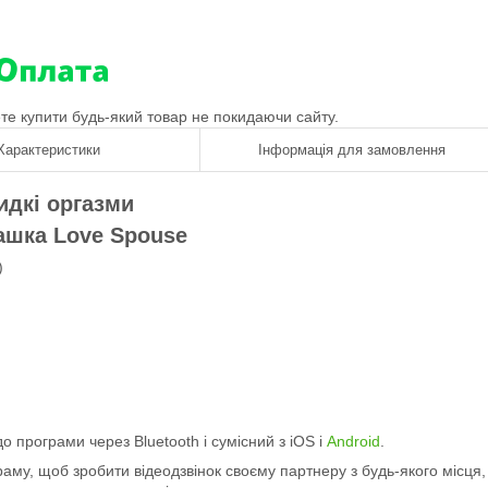
ете купити будь-який товар не покидаючи сайту.
Характеристики
Інформація для замовлення
дкі оргазми
рашка Love Spouse
)
 програми через Bluetooth і сумісний з iOS і
Android
.
раму, щоб зробити відеодзвінок своєму партнеру з будь-якого місця,