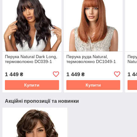
Перука Natural Dark Long,
Перука руда Natural,
Перу
термоволокно DC039-1
термоволокно DC1049-1
Natu
1 449
1 449
1 4
₴
₴
Купити
Купити
Акційні пропозиції та новинки