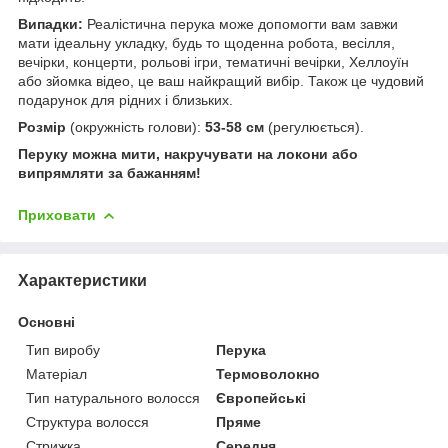
Випадки:
Реалістична перука може допомогти вам завжи
мати ідеальну укладку, будь то щоденна робота, весілля,
вечірки, концерти, рольові ігри, тематичні вечірки, Хеллоуїн
або зйомка відео, це ваш найкращий вибір. Також це чудовий
подарунок для рідних і близьких.
Розмір
(окружність голови):
53-58 см
(регулюється).
Перуку можна мити, накручувати на локони або
випрямляти за бажанням!
Приховати
Характеристики
Основні
Тип виробу
Перука
Матеріал
Термоволокно
Тип натурального волосся
Європейські
Структура волосся
Пряме
Стрижка
Середня