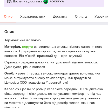
Доступна доставка
Опис
Характеристики
Доставка
Оплата
Умови п
Опис
Термостійке волокно
Матеріал:
перука
виготовлена з високоякісного синтетичного
волосся. Природний колір виглядає як справжнє людське
волосся. Він м’який, приємний до шкіри, зручний.
Стрижка - середня довжина, натуральний відтінок волосся.
Дуже густе, рівне волосся.
Особливості:
перука з високотемпературного волокна, яка
може витримувати високу температуру 150 градусів за
Цельсієм (300 градусів за Фаренгейтом)
Капелюх і розмір:
розмір капелюха середній. 100% дихаюча
сітка всередині сітки дозволяє почуватися комфортно під час
носіння. З обох боків перуки є два ремінця для регулювання,
ви можете підлаштувати його під розмір голови, який вам
підходить.