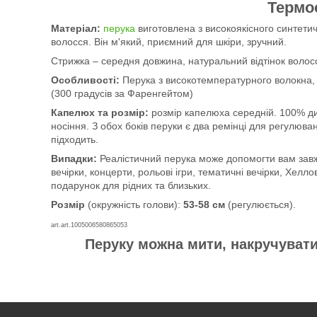
Термо
Матеріал:
перука
виготовлена з високоякісного синтети
волосся. Він м'який, приємний для шкіри, зручний.
Стрижка – середня довжина, натуральний відтінок волосс
Особливості:
Перука з високотемпературного волокна, 
(300 градусів за Фаренгейтом)
Капелюх та розмір:
розмір капелюха середній. 100% ди
носіння. З обох боків перуки є два ремінці для регулюва
підходить.
Випадки:
Реалістичний перука може допомогти вам завж
вечірки, концерти, рольові ігри, тематичні вечірки, Хел
подарунок для рідних та близьких.
Розмір
(окружність голови):
53-58 см
(регулюється).
art.
art.1005006580865053
Перуку можна мити, накручувати