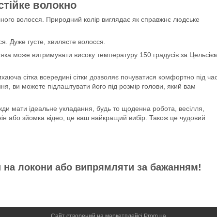
стійке волокно
чного волосся. Природний колір виглядає як справжнє людське
я. Дуже густе, хвилясте волосся.
яка може витримувати високу температуру 150 градусів за Цельсіє
хаюча сітка всередині сітки дозволяє почуватися комфортно під ча
ння, ви можете підлаштувати його під розмір голови, який вам
ди мати ідеальне укладання, будь то щоденна робота, весілля,
ловін або зйомка відео, це ваш найкращий вибір. Також це чудовий
 на локони або випрямляти за бажанням!
Сайт створений на маркетплейсі
Prom.ua