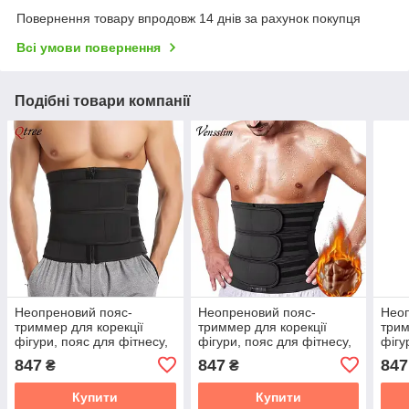
Повернення товару впродовж 14 днів за рахунок покупця
Всі умови повернення
Подібні товари компанії
Неопреновий пояс-
Неопреновий пояс-
Неоп
триммер для корекції
триммер для корекції
трим
фігури, пояс для фітнесу,
фігури, пояс для фітнесу,
фігу
XXL
XL
L
847
847
847
₴
₴
Купити
Купити