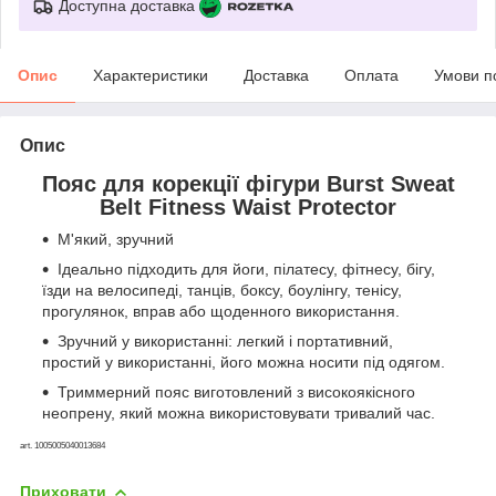
Доступна доставка
Опис
Характеристики
Доставка
Оплата
Умови п
Опис
Пояс для корекції фігури Burst Sweat
Belt Fitness Waist Protector
М'який, зручний
Ідеально підходить для йоги, пілатесу, фітнесу, бігу,
їзди на велосипеді, танців, боксу, боулінгу, тенісу,
прогулянок, вправ або щоденного використання.
Зручний у використанні: легкий і портативний,
простий у використанні, його можна носити під одягом.
Триммерний пояс виготовлений з високоякісного
неопрену, який можна використовувати тривалий час.
art. 1005005040013684
Приховати