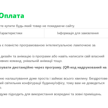
ете купити будь-який товар не покидаючи сайту.
Характеристики
Інформація для замовлення
па є повністю програмованою інтелектуальною лампочкою за
 дизайн та анімацію із програми або навіть написати свій власний
вних команд, унікальній анімації тощо.
рувати дистанційно через програму. (QR-код надрукований на
ню налаштування дуже проста і займає всього хвилину. Бездротове
й світильник конфігурації будинку/офісу, тому вам не доведеться
о.
дуже підходить для використання всередині та зовні приміщень.
и