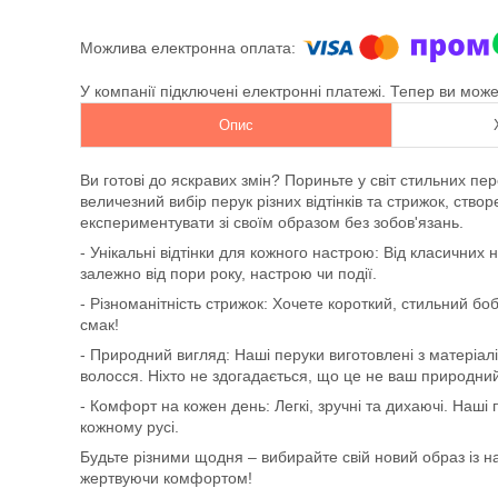
У компанії підключені електронні платежі. Тепер ви мож
Опис
Ви готові до яскравих змін? Пориньте у світ стильних п
величезний вибір перук різних відтінків та стрижок, ств
експериментувати зі своїм образом без зобов'язань.
- Унікальні відтінки для кожного настрою: Від класичних н
залежно від пори року, настрою чи події.
- Різноманітність стрижок: Хочете короткий, стильний бо
смак!
- Природний вигляд: Наші перуки виготовлені з матеріал
волосся. Ніхто не здогадається, що це не ваш природни
- Комфорт на кожен день: Легкі, зручні та дихаючі. Наші
кожному русі.
Будьте різними щодня – вибирайте свій новий образ із на
жертвуючи комфортом!