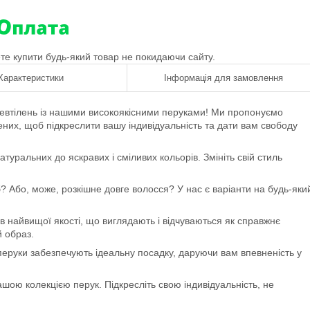
ете купити будь-який товар не покидаючи сайту.
Характеристики
Інформація для замовлення
еревтілень із нашими високоякісними перуками! Ми пропонуємо
орених, щоб підкреслити вашу індивідуальність та дати вам свободу
атуральних до яскравих і сміливих кольорів. Змініть свій стиль
б? Або, може, розкішне довге волосся? У нас є варіанти на будь-яки
ів найвищої якості, що виглядають і відчуваються як справжнє
й образ.
 перуки забезпечують ідеальну посадку, даруючи вам впевненість у
шою колекцією перук. Підкресліть свою індивідуальність, не