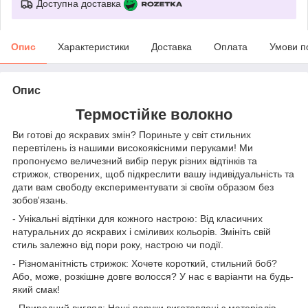
Доступна доставка
Опис
Характеристики
Доставка
Оплата
Умови п
Опис
Термостійке волокно
Ви готові до яскравих змін? Пориньте у світ стильних
перевтілень із нашими високоякісними перуками! Ми
пропонуємо величезний вибір перук різних відтінків та
стрижок, створених, щоб підкреслити вашу індивідуальність та
дати вам свободу експериментувати зі своїм образом без
зобов'язань.
- Унікальні відтінки для кожного настрою: Від класичних
натуральних до яскравих і сміливих кольорів. Змініть свій
стиль залежно від пори року, настрою чи події.
- Різноманітність стрижок: Хочете короткий, стильний боб?
Або, може, розкішне довге волосся? У нас є варіанти на будь-
який смак!
- Природний вигляд: Наші перуки виготовлені з матеріалів