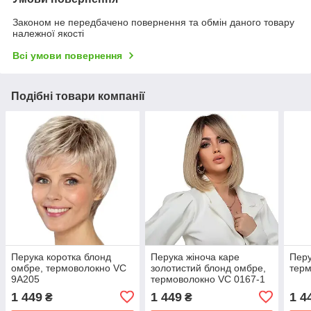
Законом не передбачено повернення та обмін даного товару
належної якості
Всі умови повернення
Подібні товари компанії
Перука коротка блонд
Перука жіноча каре
Перу
омбре, термоволокно VC
золотистий блонд омбре,
тер
9A205
термоволокно VC 0167-1
1 449
1 449
1 4
₴
₴