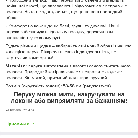
найвищої якості, що виглядають і відчуваються як справжнє
волосся. Ніхто не здогадається, що це не ваш природний
образ.
- Комфорт на кожен день: Легкі, зручні та дихаючі. Наші
перуки забезпечують ідеальну посадку, даруючи вам
впевненість у кожному русі.
Будьте різними щодня – вибирайте свій новий образ із нашою
колекцією перук. Підкресліть свою індивідуальність, не
жертвуючи комфортом!
Матеріал:
перука виготовлена з високоякісного синтетичного
волосся. Природний колір виглядає як справжнє людське
волосся. Він м'який, приємний для шкіри, зручний.
Розмір
(окружність голови):
53-58 см
(регулюється).
Перуку можна мити, накручувати на
локони або випрямляти за бажанням!
art.1005006674234559
Приховати