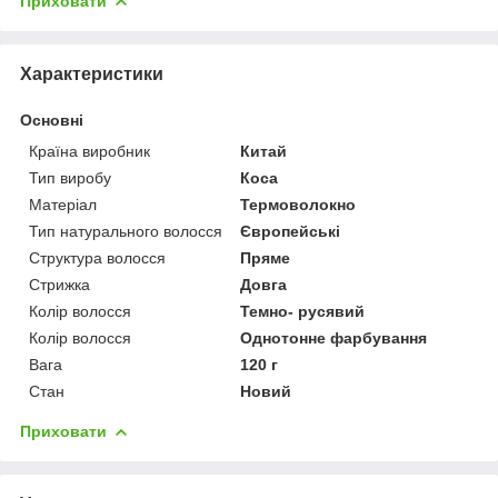
Приховати
Характеристики
Основні
Країна виробник
Китай
Тип виробу
Коса
Матеріал
Термоволокно
Тип натурального волосся
Європейські
Структура волосся
Пряме
Стрижка
Довга
Колір волосся
Темно- русявий
Колір волосся
Однотонне фарбування
Вага
120 г
Стан
Новий
Приховати