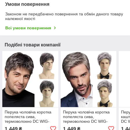
Умови повернення
Законом не передбачено повернення та обмін даного товару
належної якості
Всі умови повернення
Подібні товари компанії
Перука чоловіча коротка
Перука чоловіча коротка
Перу
попеляста сива,
попеляста сива,
кашт
термоволокно DC WIG-
термоволокно DC WIG-
DC 
M33A
M54
1 449
1 449
1 4
₴
₴