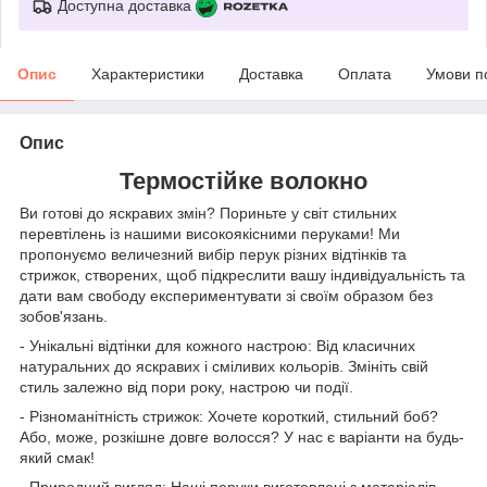
Доступна доставка
Опис
Характеристики
Доставка
Оплата
Умови п
Опис
Термостійке волокно
Ви готові до яскравих змін? Пориньте у світ стильних
перевтілень із нашими високоякісними перуками! Ми
пропонуємо величезний вибір перук різних відтінків та
стрижок, створених, щоб підкреслити вашу індивідуальність та
дати вам свободу експериментувати зі своїм образом без
зобов'язань.
- Унікальні відтінки для кожного настрою: Від класичних
натуральних до яскравих і сміливих кольорів. Змініть свій
стиль залежно від пори року, настрою чи події.
- Різноманітність стрижок: Хочете короткий, стильний боб?
Або, може, розкішне довге волосся? У нас є варіанти на будь-
який смак!
- Природний вигляд: Наші перуки виготовлені з матеріалів