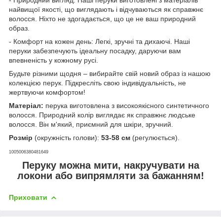
найвищої якості, що виглядають і відчуваються як справжнє
волосся. Ніхто не здогадається, що це не ваш природний
образ.
- Комфорт на кожен день: Легкі, зручні та дихаючі. Наші
перуки забезпечують ідеальну посадку, даруючи вам
впевненість у кожному русі.
Будьте різними щодня – вибирайте свій новий образ із нашою
колекцією перук. Підкресліть свою індивідуальність, не
жертвуючи комфортом!
Матеріал:
перука виготовлена з високоякісного синтетичного
волосся. Природний колір виглядає як справжнє людське
волосся. Він м'який, приємний для шкіри, зручний.
Розмір
(окружність голови):
53-58 см
(регулюється).
1005006380481649
Перуку можна мити, накручувати на
локони або випрямляти за бажанням!
Приховати