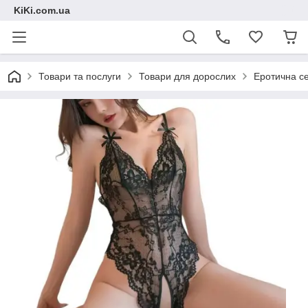
KiKi.com.ua
Товари та послуги
Товари для дорослих
Еротична се