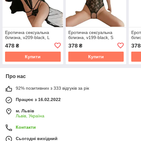
Еротична сексуальна
Еротична сексуальна
Ерот
білизна, v209-black, L
білизна, v199-black, S
біли
478
378
378
₴
₴
Купити
Купити
Про нас
92% позитивних з 333 відгуків за рік
Працює з 16.02.2022
м. Львів
Львів, Україна
Контакти
Сьогодні вихідний