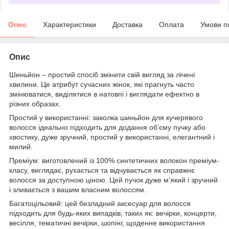
Опис
Характеристики
Доставка
Оплата
Умови п
Опис
Шиньйон – простий спосіб змінити свій вигляд за лічені
хвилини. Це атрибут сучасних жінок, які прагнуть часто
змінюватися, виділятися в натовпі і виглядати ефектно в
різних образах.
Простий у використанні: заколка шиньйон для кучерявого
волосся ідеально підходить для додання об’єму пучку або
хвостику, дуже зручний, простий у використанні, елегантний і
милий.
Преміум: виготовлений із 100% синтетичних волокон преміум-
класу, виглядає, рухається та відчувається як справжнє
волосся за доступною ціною. Цей пучок дуже м’який і зручний
і зливається з вашим власним волоссям.
Багатоцільовий: цей безладний аксесуар для волосся
підходить для будь-яких випадків, таких як: вечірки, концерти,
весілля, тематичні вечірки, шопінг, щоденне використання