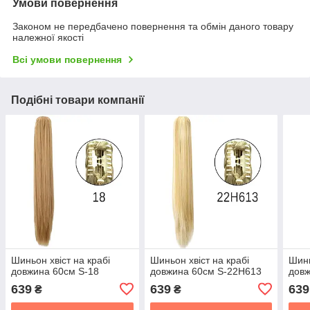
Умови повернення
Законом не передбачено повернення та обмін даного товару
належної якості
Всі умови повернення
Подібні товари компанії
Шиньон хвіст на крабі
Шиньон хвіст на крабі
Шинь
довжина 60см S-18
довжина 60см S-22H613
довж
639
639
639
₴
₴