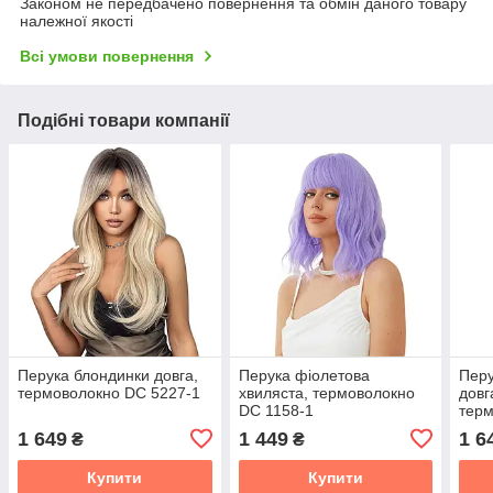
Законом не передбачено повернення та обмін даного товару
належної якості
Всі умови повернення
Подібні товари компанії
Перука блондинки довга,
Перука фіолетова
Перу
термоволокно DC 5227-1
хвиляста, термоволокно
довг
DC 1158-1
терм
1 649
1 449
1 6
₴
₴
Купити
Купити