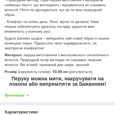
найвищої якості, що виглядають і відчуваються як справжнє
волосся. Ніхто не здогадається, що це не ваш природний
образ.
- Комфорт на кожен день: Легкі, зручні та дихаючі. Наші
перуки забезпечують ідеальну посадку, даруючи вам
впевненість у кожному русі.
Будьте різними щодня – вибирайте свій новий образ із нашою
колекцією перук. Підкресліть свою індивідуальність, не
жертвуючи комфортом!
Матеріал:
перука виготовлена з високоякісного синтетичного
волосся. Природний колір виглядає як справжнє людське
волосся. Він м'який, приємний для шкіри, зручний.
Розмір
(окружність голови):
53-58 см
(регулюється).
Перуку можна мити, накручувати на
локони або випрямляти за бажанням!
Приховати
Характеристики