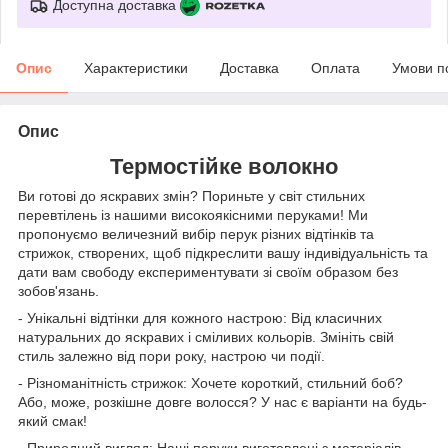
Доступна доставка
Опис
Характеристики
Доставка
Оплата
Умови п
Опис
Термостійке волокно
Ви готові до яскравих змін? Пориньте у світ стильних
перевтілень із нашими високоякісними перуками! Ми
пропонуємо величезний вибір перук різних відтінків та
стрижок, створених, щоб підкреслити вашу індивідуальність та
дати вам свободу експериментувати зі своїм образом без
зобов'язань.
- Унікальні відтінки для кожного настрою: Від класичних
натуральних до яскравих і сміливих кольорів. Змініть свій
стиль залежно від пори року, настрою чи події.
- Різноманітність стрижок: Хочете короткий, стильний боб?
Або, може, розкішне довге волосся? У нас є варіанти на будь-
який смак!
- Природний вигляд: Наші перуки виготовлені з матеріалів