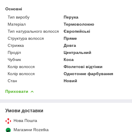
Основні
Тип виробу
Перука
Матеріал
Термоволокно
Тип натурального волосся
Європейські
Структура волосся
Пряме
Стрижка
Довга
Проділ
Центральний
Чубчик
Коса
Колір волосся
Фіолетові відтінки
Колір волосся
Однотонне фарбування
Стан
Новий
Приховати
Умови доставки
Нова Пошта
Магазини Rozetka