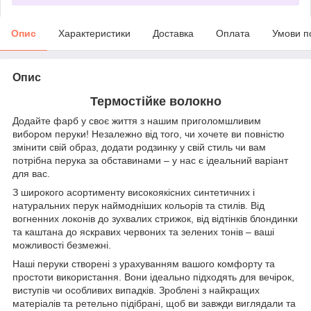
Опис
Характеристики
Доставка
Оплата
Умови п
Опис
Термостійке волокно
Додайте фарб у своє життя з нашим приголомшливим
вибором перуки! Незалежно від того, чи хочете ви повністю
змінити свій образ, додати родзинку у свій стиль чи вам
потрібна перука за обставинами – у нас є ідеальний варіант
для вас.
З широкого асортименту високоякісних синтетичних і
натуральних перук наймодніших кольорів та стилів. Від
вогненних локонів до зухвалих стрижок, від відтінків блондинки
та каштана до яскравих червоних та зелених тонів – ваші
можливості безмежні.
Наші перуки створені з урахуванням вашого комфорту та
простоти використання. Вони ідеально підходять для вечірок,
виступів чи особливих випадків. Зроблені з найкращих
матеріалів та ретельно підібрані, щоб ви завжди виглядали та