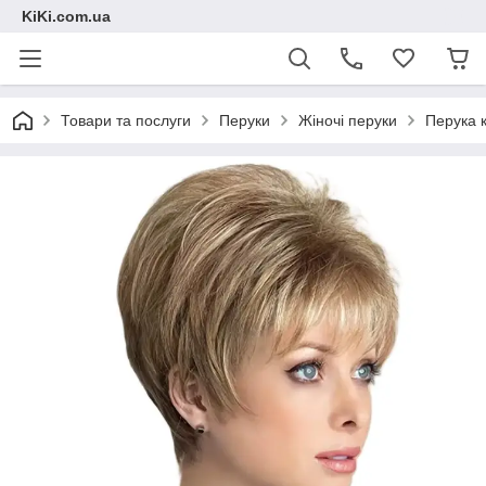
KiKi.com.ua
Товари та послуги
Перуки
Жіночі перуки
Перука 