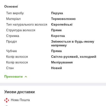
Основні
Тип виробу
Перука
Матеріал
Термоволокно
Тип натурального волосся
Європейські
Структура волосся
Пряме
Стрижка
Коротка
Проділ
Змінюється в будь-якому
напрямку
Чубчик
Пряма
Колір волосся
Світло-русявий, холодний
Колір волосся
Мелірування
Стан
Новий
Приховати
Умови доставки
Нова Пошта