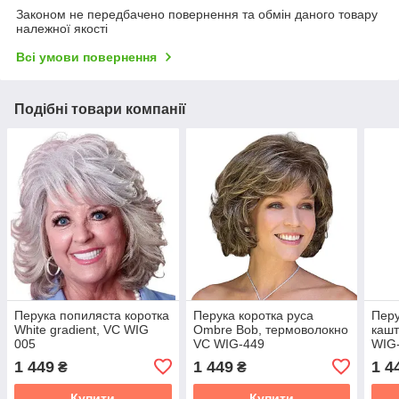
Законом не передбачено повернення та обмін даного товару
належної якості
Всі умови повернення
Подібні товари компанії
Перука попиляста коротка
Перука коротка руса
Перу
White gradient, VC WIG
Ombre Bob, термоволокно
кашт
005
VC WIG-449
WIG
1 449
1 449
1 4
₴
₴
Купити
Купити