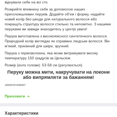
відчували себе на всі сто.
Розкрийте впевнену себе за допомогою наших
приголомшливих перуків. Додайте об'єм і форму, надайте
новий колір без шкоди для натурального волосся або
покращіть структуру волосся стильно та непомітно. З нашими
перуками ви завжди знаходитесь у центрі уваги!
Перука виготовлена ​​з високоякісного синтетичного волосся.
Природний колір виглядає як справжнє людське волосся. Він
м'який, приємний для шкіри, зручний.
Перука з термоволокна, яка може витримувати високу
температуру 150 градусів за Цельсієм.
Розмір (коло голови): 53-58 см (регулюється).
Перуку можна мити, накручувати на локони
або випрямляти за бажанням!
1005007674596457
Приховати
Характеристики