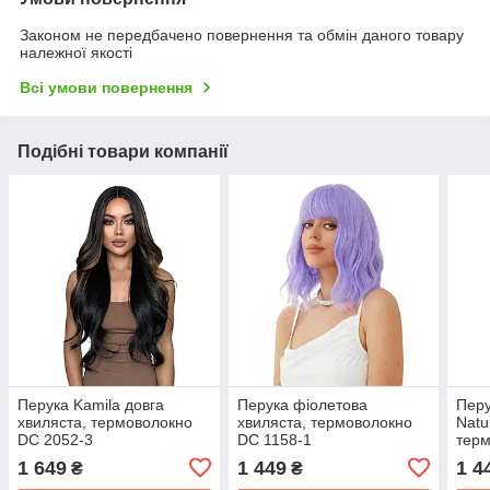
Законом не передбачено повернення та обмін даного товару
належної якості
Всі умови повернення
Подібні товари компанії
Перука Kamila довга
Перука фіолетова
Перу
хвиляста, термоволокно
хвиляста, термоволокно
Natu
DC 2052-3
DC 1158-1
терм
1 649
1 449
1 4
₴
₴