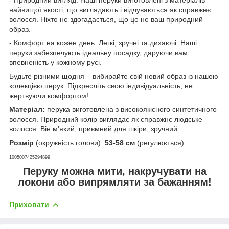
найвищої якості, що виглядають і відчуваються як справжнє
волосся. Ніхто не здогадається, що це не ваш природний
образ.
- Комфорт на кожен день: Легкі, зручні та дихаючі. Наші
перуки забезпечують ідеальну посадку, даруючи вам
впевненість у кожному русі.
Будьте різними щодня – вибирайте свій новий образ із нашою
колекцією перук. Підкресліть свою індивідуальність, не
жертвуючи комфортом!
Матеріал:
перука виготовлена з високоякісного синтетичного
волосся. Природний колір виглядає як справжнє людське
волосся. Він м'який, приємний для шкіри, зручний.
Розмір
(окружність голови):
53-58 см
(регулюється).
1005007425294899
Перуку можна мити, накручувати на
локони або випрямляти за бажанням!
Приховати