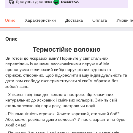
Доступна доставка
Опис
Характеристики
Доставка
Оплата
Умови п
Опис
Термостійке волокно
Ви готові до яскравих змін? Пориньте у світ стильних
перевтілень із нашими високоякісними перуками! Ми
пропонуємо величезний вибір перук різних відтінків та
стрижок, створених, щоб підкреслити вашу індивідуальність та
дати вам свободу експериментувати зі своїм образом без
зобов'язань.
- Унікальні відтінки для кожного настрою: Від класичних
натуральних до яскравих і сміливих кольорів. Змініть свій
стиль залежно від пори року, настрою чи події.
- Різноманітність стрижок: Хочете короткий, стильний боб?
Або, може, розкішне довге волосся? У нас є варіанти на будь-
який смак!
- Природний вигляд: Наші перуки виготовлені з матеріалів