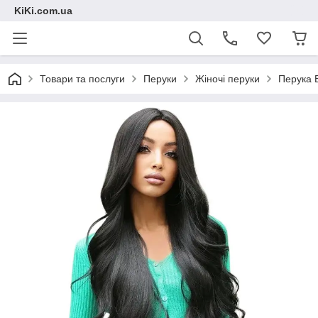
KiKi.com.ua
Товари та послуги
Перуки
Жіночі перуки
Перука 