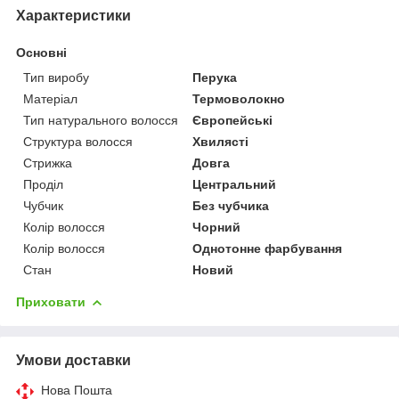
Характеристики
Основні
Тип виробу
Перука
Матеріал
Термоволокно
Тип натурального волосся
Європейські
Структура волосся
Хвилясті
Стрижка
Довга
Проділ
Центральний
Чубчик
Без чубчика
Колір волосся
Чорний
Колір волосся
Однотонне фарбування
Стан
Новий
Приховати
Умови доставки
Нова Пошта