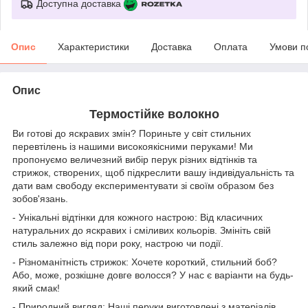
Доступна доставка
Опис
Характеристики
Доставка
Оплата
Умови п
Опис
Термостійке волокно
Ви готові до яскравих змін? Пориньте у світ стильних
перевтілень із нашими високоякісними перуками! Ми
пропонуємо величезний вибір перук різних відтінків та
стрижок, створених, щоб підкреслити вашу індивідуальність та
дати вам свободу експериментувати зі своїм образом без
зобов'язань.
- Унікальні відтінки для кожного настрою: Від класичних
натуральних до яскравих і сміливих кольорів. Змініть свій
стиль залежно від пори року, настрою чи події.
- Різноманітність стрижок: Хочете короткий, стильний боб?
Або, може, розкішне довге волосся? У нас є варіанти на будь-
який смак!
- Природний вигляд: Наші перуки виготовлені з матеріалів