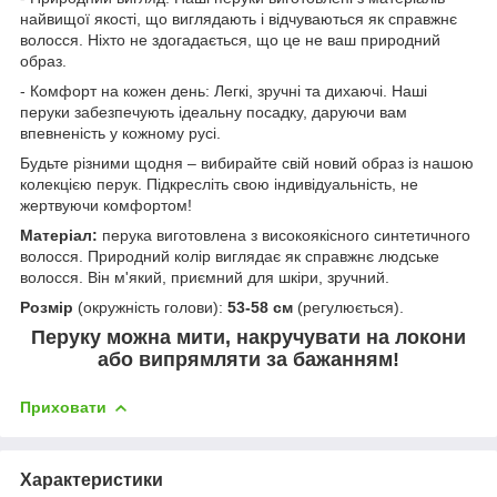
найвищої якості, що виглядають і відчуваються як справжнє
волосся. Ніхто не здогадається, що це не ваш природний
образ.
- Комфорт на кожен день: Легкі, зручні та дихаючі. Наші
перуки забезпечують ідеальну посадку, даруючи вам
впевненість у кожному русі.
Будьте різними щодня – вибирайте свій новий образ із нашою
колекцією перук. Підкресліть свою індивідуальність, не
жертвуючи комфортом!
Матеріал:
перука виготовлена з високоякісного синтетичного
волосся. Природний колір виглядає як справжнє людське
волосся. Він м'який, приємний для шкіри, зручний.
Розмір
(окружність голови):
53-58 см
(регулюється).
Перуку можна мити, накручувати на локони
або випрямляти за бажанням!
Приховати
Характеристики