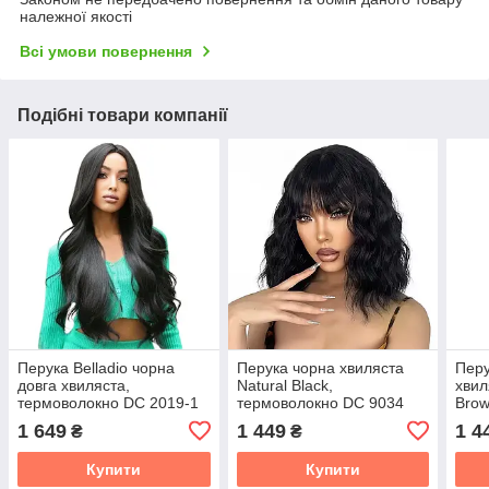
належної якості
Всі умови повернення
Подібні товари компанії
Перука Belladio чорна
Перука чорна хвиляста
Пер
довга хвиляста,
Natural Black,
хвил
термоволокно DC 2019-1
термоволокно DC 9034
Brow
DC2
1 649
1 449
1 4
₴
₴
Купити
Купити