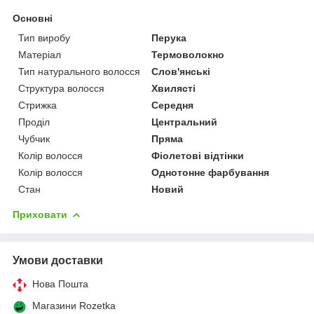
Основні
Тип виробу
Перука
Матеріал
Термоволокно
Тип натурального волосся
Слов'янські
Структура волосся
Хвилясті
Стрижка
Середня
Проділ
Центральний
Чубчик
Пряма
Колір волосся
Фіолетові відтінки
Колір волосся
Однотонне фарбування
Стан
Новий
Приховати
Умови доставки
Нова Пошта
Магазини Rozetka