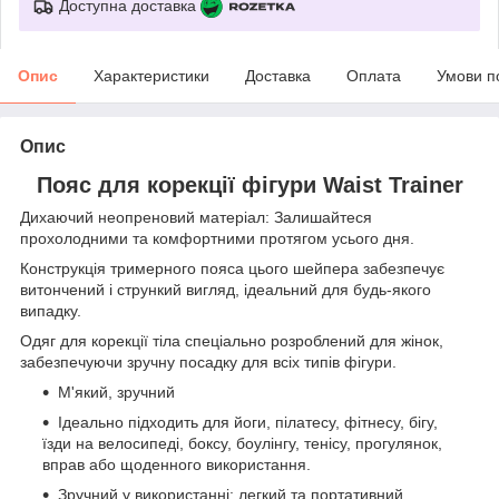
Доступна доставка
Опис
Характеристики
Доставка
Оплата
Умови п
Опис
Пояс для корекції фігури Waist Trainer
Дихаючий неопреновий матеріал: Залишайтеся
прохолодними та комфортними протягом усього дня.
Конструкція тримерного пояса цього шейпера забезпечує
витончений і стрункий вигляд, ідеальний для будь-якого
випадку.
Одяг для корекції тіла спеціально розроблений для жінок,
забезпечуючи зручну посадку для всіх типів фігури.
М'який, зручний
Ідеально підходить для йоги, пілатесу, фітнесу, бігу,
їзди на велосипеді, боксу, боулінгу, тенісу, прогулянок,
вправ або щоденного використання.
Зручний у використанні: легкий та портативний,