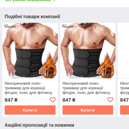
Подібні товари компанії
Неопреновий пояс-
Неопреновий пояс-
Неоп
триммер для корекції
триммер для корекції
трим
фігури, пояс для фітнесу,
фігури, пояс для фітнесу,
фігу
XL
XXL
L
847
847
847
₴
₴
Купити
Купити
Акційні пропозиції та новинки