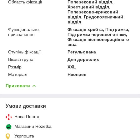
Область фіксації
Поперековий відділ,
Хрестцевий відділ,
Попереково-крижовий
відділ, Грудопоясничний
відділ
Функціональне
Фіксація хребта, Підтримка,
призначення
Підтримка черевної стінки,
Фіксація післяопераційного
шва
Ступінь фіксації
Регульована
Вікова група
Для дорослих
Розмір
XXL
Матеріал
Неопрен
Приховати
Умови доставки
Нова Пошта
Магазини Rozetka
Укрпошта