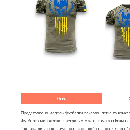
Опис
Представлена модель футболки яскрава, легка та комф
Футболка молодіжна, з яскравим малюнком та свіжим ос
Тканина дихаюча – чудово покаже себе в період літньої 