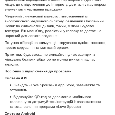
місця, де є підключення до Інтернету, ділитися з партнером
елементами керування іграшками.
Медичний силіконовий матеріал: виготовлений із
високоякісного медичного силікону, безпечний і безпечний.
Повністю силіконовий дизайн, тихий, м’який і чудової
текстури. Він має м’яку, реалістичну головку та достатньо
жорсткий для легкого введення.
Потужна вібраційна стимуляція, керування однією кнопкою,
просте керування та миттєвий оргазм.
Примітка:
будь ласка, не вмикайте під час зарядки, з
міркувань безпеки вібратор не можна вмикати під час
зарядки.
Посібник з підключення до програми
Система iOS
Знайдіть «Love Spouse» в App Store, завантажте та
встановіть.
Відскануйте QR-код за допомогою мобільного
телефону та дотримуйтесь інструкцій із завантаження
та встановлення програми «Love Spouse».
Система Android