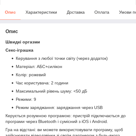
Опис
Характеристики
Доставка
Оплата
Умови п
Опис
Швидкі оргазми
Секс-іграшка
Керування з любої точки світу (через додаток)
Матеріал: АБС+силікон
Колір: рожевий
Час користувача: 2 години
Максимальний рівень шуму: <50 дБ
Режими: 9
Режим заряджання: заряджання через USB
Керується розумною програмою: пристрій підключається до
програми через Bluetooth і сумісний з iOS і Android.
Гра на відстані: ви можете використовувати програму, щоб
здійснювати відеодзвінки зі своїм партнером з будь-якого