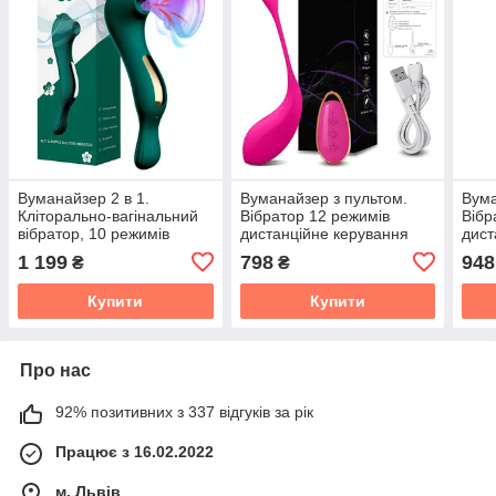
Вуманайзер 2 в 1.
Вуманайзер з пультом.
Вума
Кліторально-вагінальний
Вібратор 12 режимів
Вібр
вібратор, 10 режимів
дистанційне керування
дист
1 199
798
948
₴
₴
Купити
Купити
Про нас
92% позитивних з 337 відгуків за рік
Працює з 16.02.2022
м. Львів