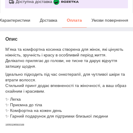
Доступна доставка
Характеристики
Доставка
Оплата
Умови повернення
Опис
М’яка та комфортна косинка створена для жінок, які цінують
ніжність, зручність і красу в особливий період життя.
Делікатно прилягає до голови, не тисне та дарує відчуття
затишку щодня.
Ідеально підходить під час онкотерапії, для чутливої шкіри та
втрати волосся.
Стильний принт додає впевненості та жіночності, а ваш образ
охайним і красивим.
✨ Легка
✨ Приємна до тіла
✨ Комфортна на кожен день
✨ Гарний подарунок для підтримки близької людини
1005011965810168