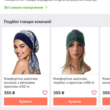
Всі умови повернення
Подібні товари компанії
Комфортна шапочка-
Комфортна шапочка-
Ком
косинка з квітковим
тюрбан з принтом m88-m
коси
принтом m92-m
355
355
355
₴
₴
Купити
Купити